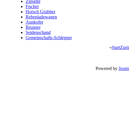
Zirngibl
Fischer
Horsch Grubber
Rebenladewagen
Aunkofer
Brunner
Seidenschand
Gemeinschafts-Schlepper
«
Start
Zurü
Powered by
Jooml